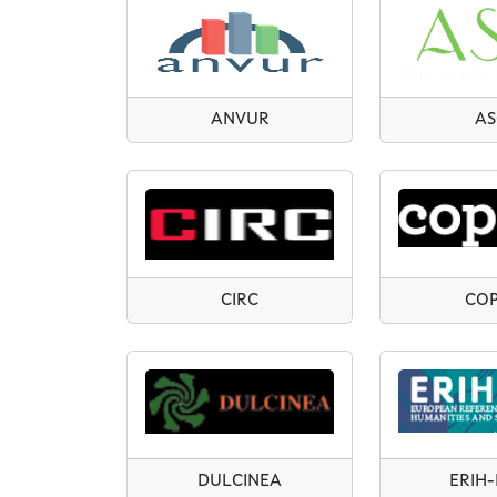
ANVUR
AS
CIRC
CO
DULCINEA
ERIH