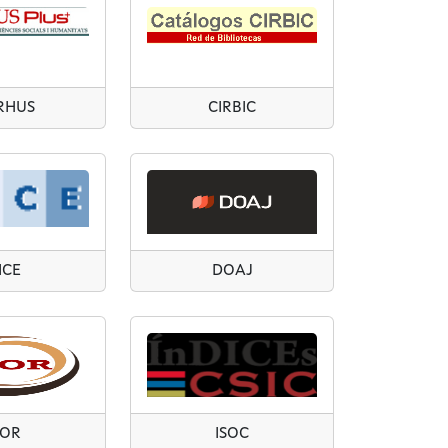
RHUS
CIRBIC
ICE
DOAJ
2OR
ISOC