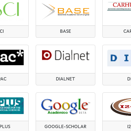
CI
BASE
CA
PAC
DIALNET
D
-PLUS
GOOGLE-SCHOLAR
I