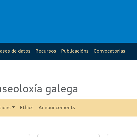
ases de datos
Recursos
Publicacións
Convocatorias
aseoloxía galega
sions
Ethics
Announcements