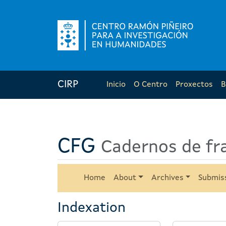
CIRP
Inicio
O Centro
Proxectos
B
CFG
Cadernos de fr
Home
About
Archives
Submis
Indexation