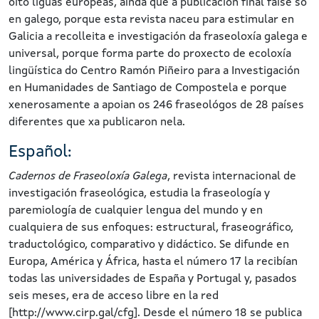
oito liguas europeas, aínda que a publicación final faise só
en galego, porque esta revista naceu para estimular en
Galicia a recolleita e investigación da fraseoloxía galega e
universal, porque forma parte do proxecto de ecoloxía
lingüística do Centro Ramón Piñeiro para a Investigación
en Humanidades de Santiago de Compostela e porque
xenerosamente a apoian os 246 fraseológos de 28 países
diferentes que xa publicaron nela.
Español:
Cadernos de Fraseoloxía Galega
, revista internacional de
investigación fraseológica, estudia la fraseología y
paremiología de cualquier lengua del mundo y en
cualquiera de sus enfoques: estructural, fraseográfico,
traductológico, comparativo y didáctico. Se difunde en
Europa, América y África, hasta el número 17 la recibían
todas las universidades de España y Portugal y, pasados
seis meses, era de acceso libre en la red
[http://www.cirp.gal/cfg]. Desde el número 18 se publica