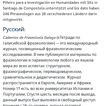
Piñeiro para a Investigación en Humanidades mit Sitz in
Santiago de Compostela unterstützt und bis dato haben
246 Phraseologen aus 28 verschiedenen Ländern darin
mitgewirkt.
Русский:
Cadernos de Fraseoloxía Galega
(«Тетради по
галисийской фразеологии») — это международный
журнал, посвященный фразеологическим
исследованиям. В нем публикуются материалы по
фразеологии и паремиологии любого из языков
мира во всех аспектах: структурном,
фразеографическом, переводоведческом,
сравнительном и дидактическом. Журнал
распространяется в Европе, Америке и Африке.
Номер 17 есть во всех университетах Испании и
Португалии. Спустя шесть месяцев после выхода,
данный выпуск был выложен в свободный доступ.