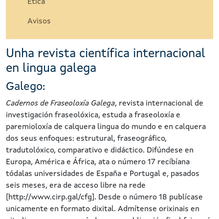
Ética
Avisos
Unha revista científica internacional
en lingua galega
Galego:
Cadernos de Fraseoloxía Galega
, revista internacional de
investigación fraseolóxica, estuda a fraseoloxía e
paremioloxía de calquera lingua do mundo e en calquera
dos seus enfoques: estrutural, fraseográfico,
tradutolóxico, comparativo e didáctico. Difúndese en
Europa, América e África, ata o número 17 recíbíana
tódalas universidades de España e Portugal e, pasados
seis meses, era de acceso libre na rede
[http://www.cirp.gal/cfg]. Desde o número 18 publícase
unicamente en formato dixital. Admítense orixinais en