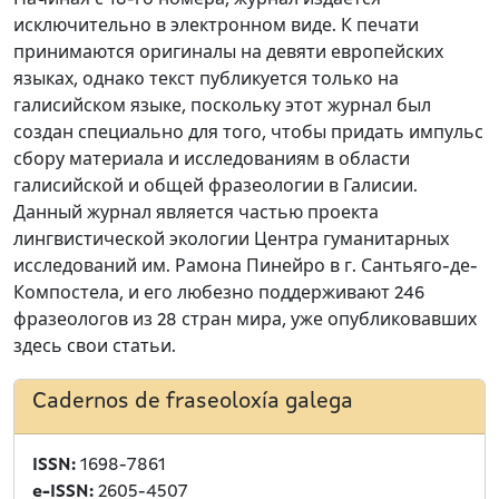
Начиная с 18-го номера, журнал издается
исключительно в электронном виде. К печати
принимаются оригиналы на девяти европейских
языках, однако текст публикуется только на
галисийском языке, поскольку этот журнал был
создан специально для того, чтобы придать импульс
сбору материала и исследованиям в области
галисийской и общей фразеологии в Галисии.
Данный журнал является частью проекта
лингвистической экологии Центра гуманитарных
исследований им. Рамона Пинейро в г. Сантьяго-де-
Компостела, и его любезно поддерживают 246
фразеологов из 28 стран мира, уже опубликовавших
здесь свои статьи.
Cadernos de fraseoloxía galega
ISSN:
1698-7861
e-ISSN:
2605-4507